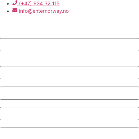
(+47) 934 32 115
info@enternorway.no
"
*
" obligatorisk felt
Telefon
Dette feltet er for valideringsformål og skal stå uendret.
Navn
*
Email
*
Telefon
Emne
*